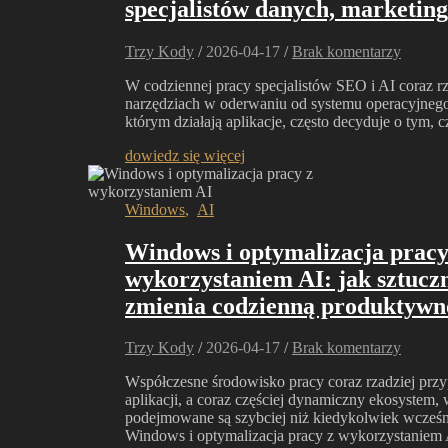
specjalistów danych, marketing
Trzy Kody
/
2026-04-17
/
Brak komentarzy
W codziennej pracy specjalistów SEO i AI coraz r
narzędziach w oderwaniu od systemu operacyjnego
którym działają aplikacje, często decyduje o tym,
dowiedz się więcej
Windows
,
AI
Windows i optymalizacja pracy
wykorzystaniem AI: jak sztuczn
zmienia codzienną produktywn
Trzy Kody
/
2026-04-17
/
Brak komentarzy
Współczesne środowisko pracy coraz rzadziej prz
aplikacji, a coraz częściej dynamiczny ekosystem,
podejmowane są szybciej niż kiedykolwiek wcześn
Windows i optymalizacja pracy z wykorzystanie