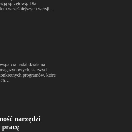
acją sprzętową. Dla
ędem wcześniejszych wersji…
sparcia nadal działa na
 magazynowych, starszych
onkretnych programów, które
kich…
ość narzędzi
a pracę