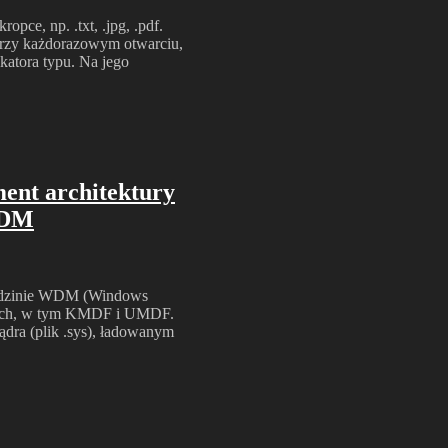
opce, np. .txt, .jpg, .pdf.
 przy każdorazowym otwarciu,
ikatora typu. Na jego
ent architektury
WDM
rodzinie WDM (Windows
niach, w tym KMDF i UMDF.
ądra (plik .sys), ładowanym