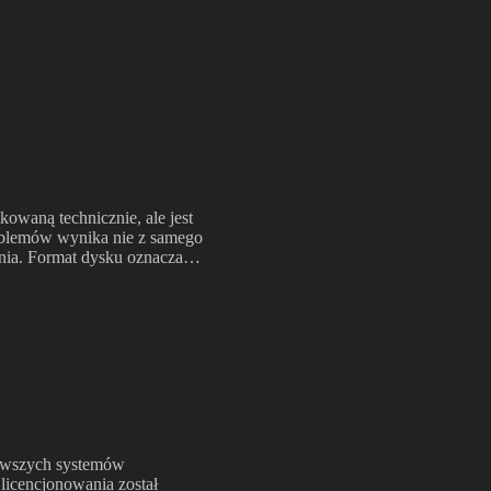
ikowaną technicznie, ale jest
roblemów wynika nie z samego
wania. Format dysku oznacza…
rwszych systemów
icencjonowania został