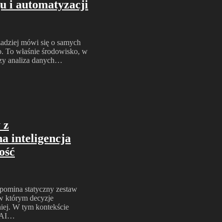
u i automatyzacji
zadziej mówi się o samych
. To właśnie środowisko, w
 czy analiza danych…
 z
a inteligencja
ość
ypomina statyczny zestaw
 w którym decyzje
iej. W tym kontekście
m AI…