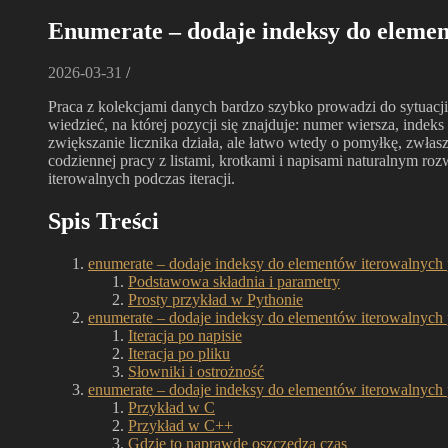
Enumerate – dodaje indeksy do elemen
2026-03-31
/
Praca z kolekcjami danych bardzo szybko prowadzi do sytuacji,
wiedzieć, na której pozycji się znajduje: numer wiersza, indek
zwiększanie licznika działa, ale łatwo wtedy o pomyłkę, zwłas
codziennej pracy z listami, krotkami i napisami naturalnym roz
iterowalnych podczas iteracji.
Spis Treści
enumerate – dodaje indeksy do elementów iterowalnych pod
Podstawowa składnia i parametry
Prosty przykład w Pythonie
enumerate – dodaje indeksy do elementów iterowalnych p
Iteracja po napisie
Iteracja po pliku
Słowniki i ostrożność
enumerate – dodaje indeksy do elementów iterowalnych 
Przykład w C
Przykład w C++
Gdzie to naprawdę oszczędza czas