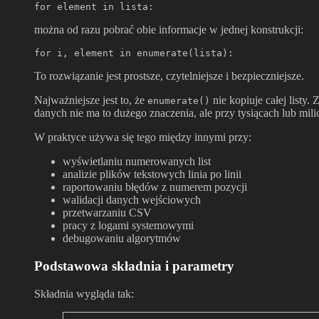
for element in lista:
można od razu pobrać obie informacje w jednej konstrukcji:
for i, element in enumerate(lista):
To rozwiązanie jest prostsze, czytelniejsze i bezpieczniejsze.
Najważniejsze jest to, że
nie kopiuje całej listy.
enumerate()
danych nie ma to dużego znaczenia, ale przy tysiącach lub mili
W praktyce używa się tego między innymi przy:
wyświetlaniu numerowanych list
analizie plików tekstowych linia po linii
raportowaniu błędów z numerem pozycji
walidacji danych wejściowych
przetwarzaniu CSV
pracy z logami systemowymi
debugowaniu algorytmów
Podstawowa składnia i parametry
Składnia wygląda tak: