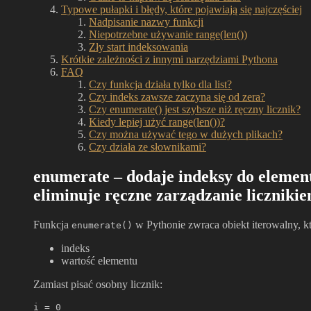
Typowe pułapki i błędy, które pojawiają się najczęściej
Nadpisanie nazwy funkcji
Niepotrzebne używanie range(len())
Zły start indeksowania
Krótkie zależności z innymi narzędziami Pythona
FAQ
Czy funkcja działa tylko dla list?
Czy indeks zawsze zaczyna się od zera?
Czy enumerate() jest szybsze niż ręczny licznik?
Kiedy lepiej użyć range(len())?
Czy można używać tego w dużych plikach?
Czy działa ze słownikami?
enumerate – dodaje indeksy do element
eliminuje ręczne zarządzanie licznikie
Funkcja
w Pythonie zwraca obiekt iterowalny, k
enumerate()
indeks
wartość elementu
Zamiast pisać osobny licznik:
i = 0