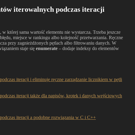
tów iterowalnych podczas iteracji
 w której sama wartość elementu nie wystarcza. Trzeba jeszcze
s błędu, miejsce w rankingu albo kolejność przetwarzania. Ręczne
zcza przy zagnieżdżonych pętlach albo filtrowaniu danych. W
wiązaniem staje się
enumerate
– dodaje indeksy do elementów
czas iteracji i eliminuje ręczne zarządzanie licznikiem w pętli
odczas iteracji także dla napisów, krotek i danych wejściowych
podczas iteracji a podobne rozwiązania w C i C++